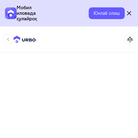
Мобил
иловада
Юклаб олиш
қулайроқ