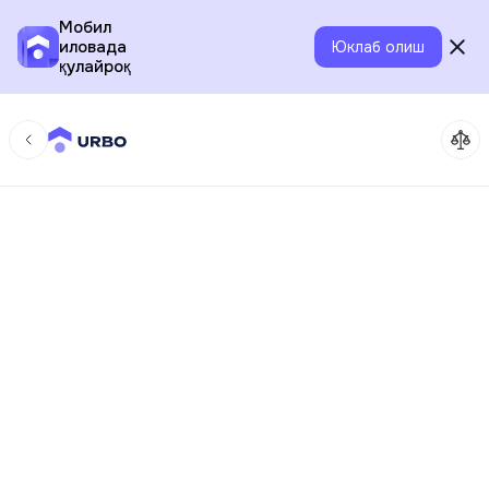
Мобил
иловада
Юклаб олиш
қулайроқ