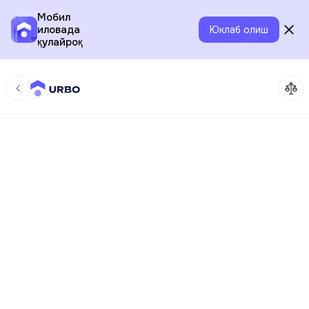
Мобил
иловада
Юклаб олиш
қулайроқ