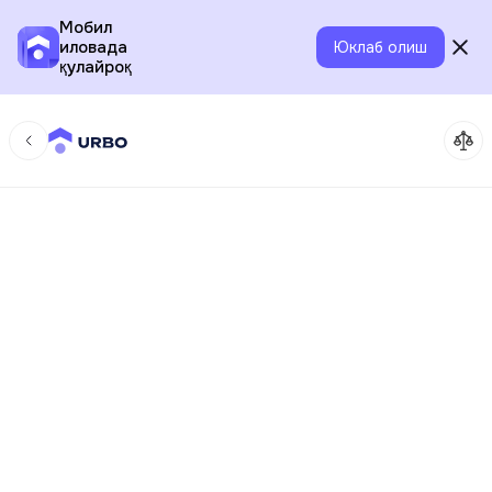
Мобил
иловада
Юклаб олиш
қулайроқ