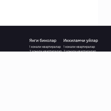
Янги бинолар
Иккиламчи уйлар
1 хонали квартиралар
1 хонали квартиралар
2 хонали квартиралар
2 хонали квартиралар
3 хонали квартиралар
3 хонали квартиралар
Метрога яқин
Тамирланган
Кредит режаси мавжуд
Метрога яқин
Ипотека
лар
Валютани танланг
:
сўм
й.е.
Тилни танланг
: