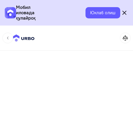
Мобил
иловада
Юклаб олиш
қулайроқ