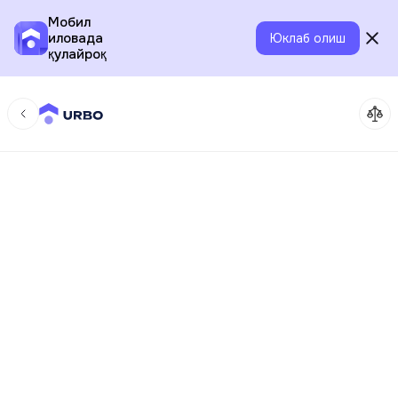
Мобил
иловада
Юклаб олиш
қулайроқ