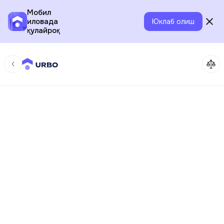
Мобил
иловада
Юклаб олиш
қулайроқ