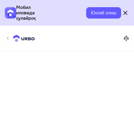
Мобил
иловада
Юклаб олиш
қулайроқ