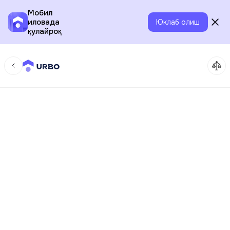
Мобил
иловада
Юклаб олиш
қулайроқ