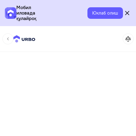
Мобил
иловада
Юклаб олиш
қулайроқ