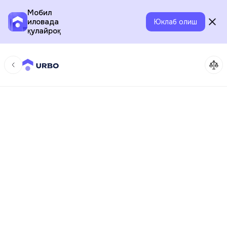
Мобил
иловада
Юклаб олиш
қулайроқ