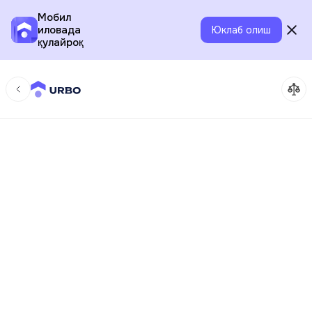
Мобил
иловада
Юклаб олиш
қулайроқ