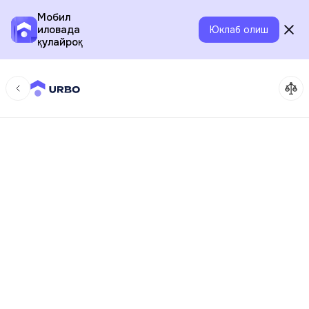
Мобил
иловада
Юклаб олиш
қулайроқ