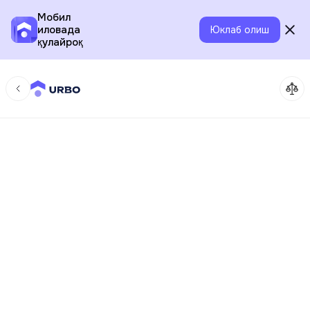
Мобил
иловада
Юклаб олиш
қулайроқ