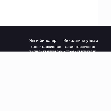
Янги бинолар
Иккиламчи уйлар
1 хонали квартиралар
1 хонали квартиралар
2 хонали квартиралар
2 хонали квартиралар
3 хонали квартиралар
3 хонали квартиралар
Метрога яқин
Тамирланган
Кредит режаси мавжуд
Метрога яқин
Ипотека
лар
Валютани танланг
:
сўм
й.е.
Тилни танланг
: