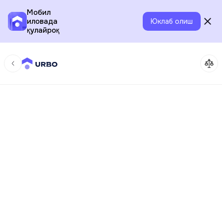
Мобил
иловада
Юклаб олиш
қулайроқ