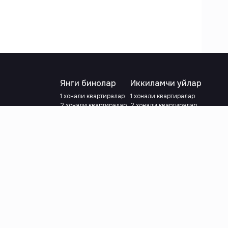
Янги бинолар
Иккиламчи уйлар
1 хонали квартиралар
1 хонали квартиралар
2 хонали квартиралар
2 хонали квартиралар
3 хонали квартиралар
3 хонали квартиралар
Метрога яқин
Тамирланган
Кредит режаси мавжуд
Метрога яқин
Ипотека
лар
Валютани танланг
:
сўм
й.е.
Тилни танланг
: