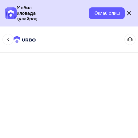
Мобил
иловада
Юклаб олиш
қулайроқ