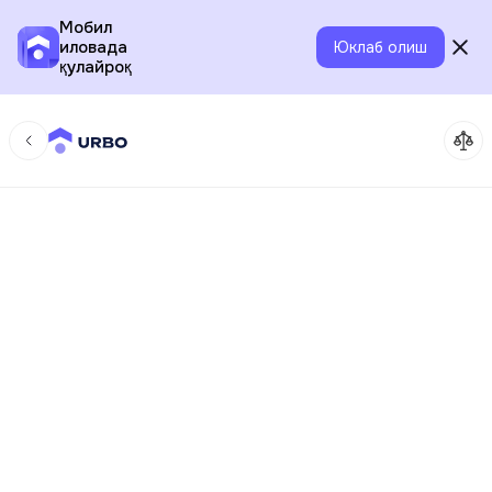
Мобил
иловада
Юклаб олиш
қулайроқ