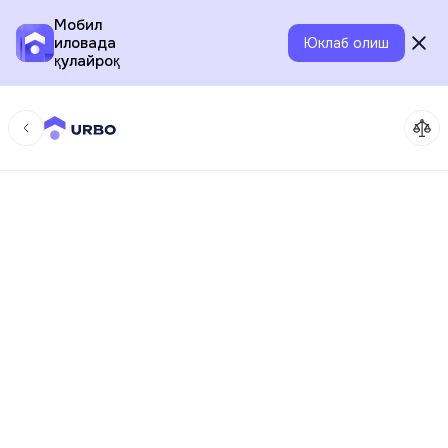
Мобил
иловада
Юклаб олиш
қулайроқ