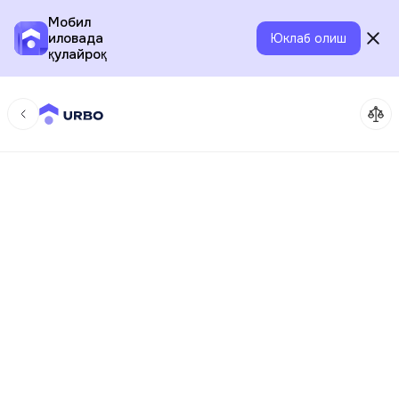
Мобил
иловада
Юклаб олиш
қулайроқ