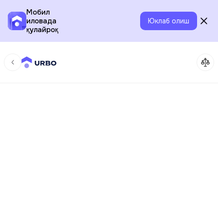
Мобил
иловада
Юклаб олиш
қулайроқ