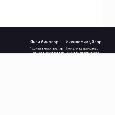
Янги бинолар
Иккиламчи уйлар
1 хонали квартиралар
1 хонали квартиралар
2 хонали квартиралар
2 хонали квартиралар
3 хонали квартиралар
3 хонали квартиралар
Метрога яқин
Тамирланган
Кредит режаси мавжуд
Метрога яқин
Ипотека
лар
Валютани танланг
:
сўм
й.е.
Тилни танланг
: