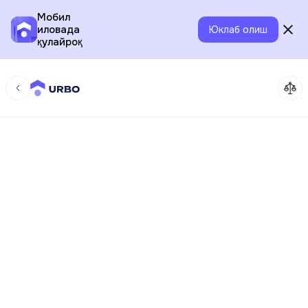
Мобил
иловада
Юклаб олиш
қулайроқ