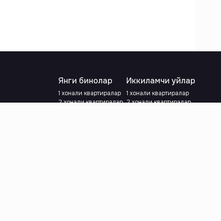
Янги бинолар
Иккиламчи уйлар
1 хонали квартиралар
1 хонали квартиралар
2 хонали квартиралар
2 хонали квартиралар
3 хонали квартиралар
3 хонали квартиралар
Метрога яқин
Тамирланган
Кредит режаси мавжуд
Метрога яқин
Ипотека
лар
Валютани танланг
:
сўм
й.е.
Тилни танланг
: