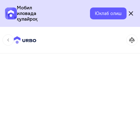
Мобил
иловада
Юклаб олиш
қулайроқ