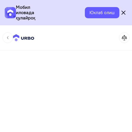
Мобил
иловада
Юклаб олиш
қулайроқ