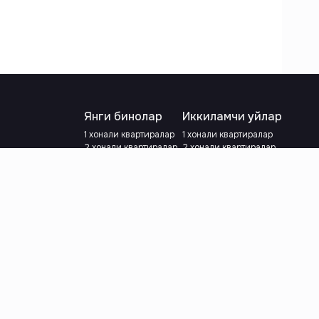
Янги бинолар
Иккиламчи уйлар
1 хонали квартиралар
1 хонали квартиралар
2 хонали квартиралар
2 хонали квартиралар
3 хонали квартиралар
3 хонали квартиралар
Метрога яқин
Тамирланган
Кредит режаси мавжуд
Метрога яқин
Ипотека
лар
Валютани танланг
:
сўм
й.е.
Тилни танланг
: