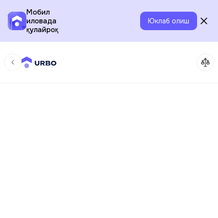
Мобил
иловада
Юклаб олиш
қулайроқ