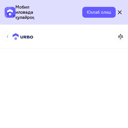
Мобил
иловада
Юклаб олиш
қулайроқ