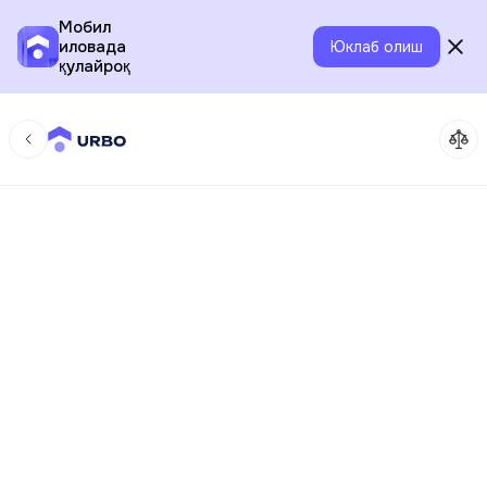
Мобил
иловада
Юклаб олиш
қулайроқ