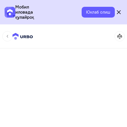
Мобил
иловада
Юклаб олиш
қулайроқ