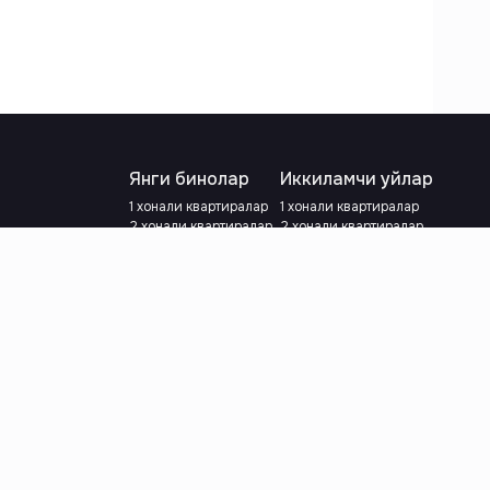
Янги бинолар
Иккиламчи уйлар
1 хонали квартиралар
1 хонали квартиралар
2 хонали квартиралар
2 хонали квартиралар
3 хонали квартиралар
3 хонали квартиралар
Метрога яқин
Тамирланган
Кредит режаси мавжуд
Метрога яқин
Ипотека
лар
Валютани танланг
:
сўм
й.е.
Тилни танланг
: