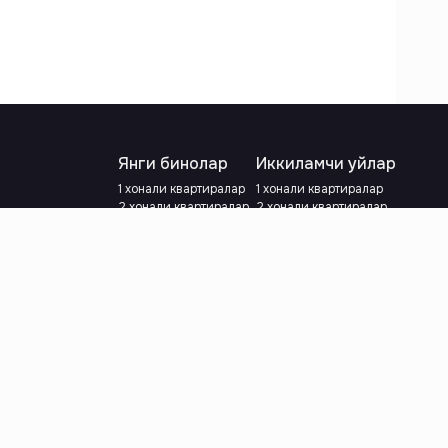
Янги бинолар
Иккиламчи уйлар
1 хонали квартиралар
1 хонали квартиралар
2 хонали квартиралар
2 хонали квартиралар
3 хонали квартиралар
3 хонали квартиралар
Метрога яқин
Тамирланган
Кредит режаси мавжуд
Метрога яқин
Ипотека
лар
Валютани танланг
:
сўм
й.е.
Тилни танланг
: