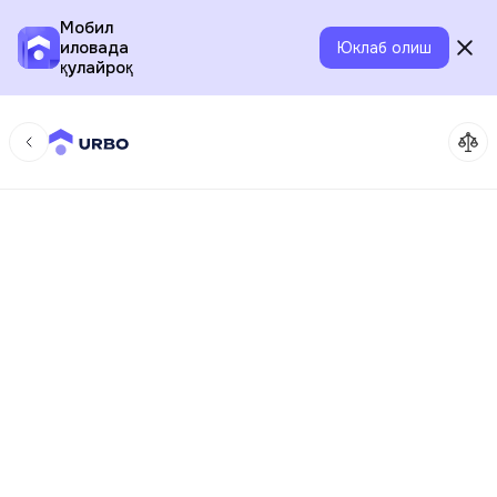
Мобил
иловада
Юклаб олиш
қулайроқ