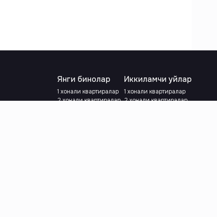
Янги бинолар
Иккиламчи уйлар
1 хонали квартиралар
1 хонали квартиралар
2 хонали квартиралар
2 хонали квартиралар
3 хонали квартиралар
3 хонали квартиралар
Метрога яқин
Тамирланган
Кредит режаси мавжуд
Метрога яқин
Ипотека
лар
Валютани танланг
:
сўм
й.е.
Тилни танланг
: