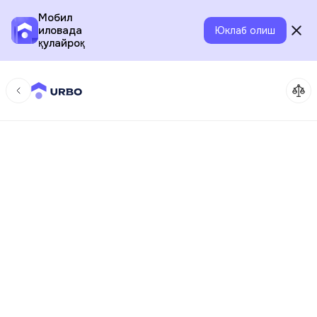
Мобил
иловада
Юклаб олиш
қулайроқ