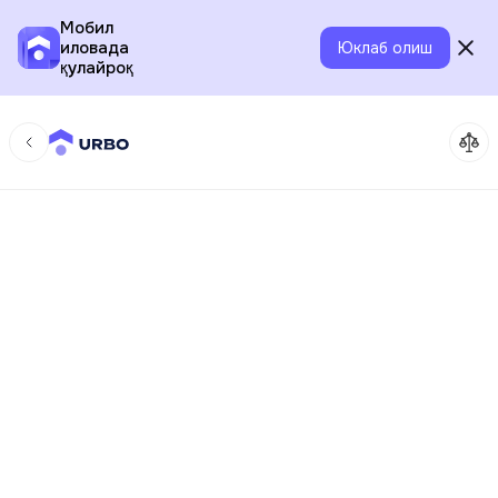
Мобил
иловада
Юклаб олиш
қулайроқ