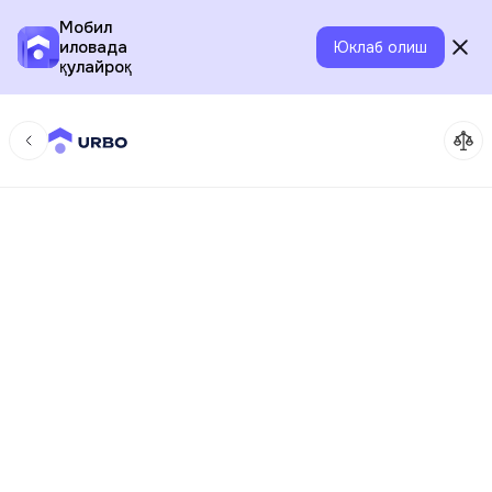
Мобил
иловада
Юклаб олиш
қулайроқ