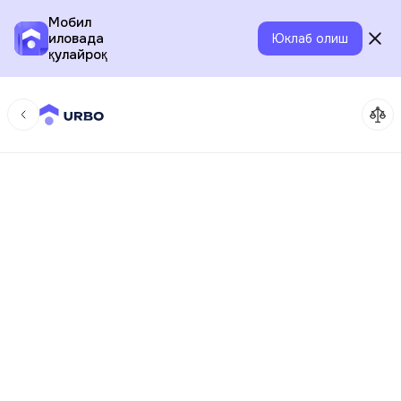
Мобил
иловада
Юклаб олиш
қулайроқ