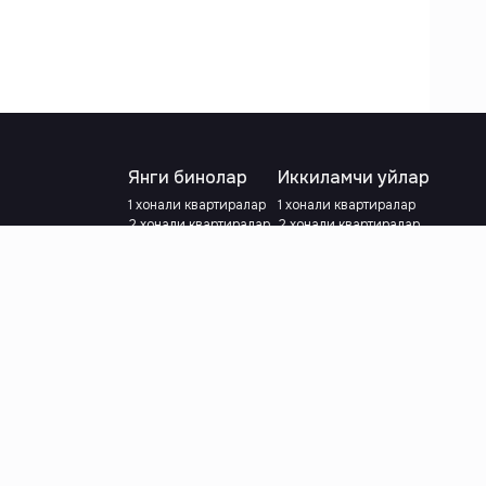
Янги бинолар
Иккиламчи уйлар
1 хонали квартиралар
1 хонали квартиралар
2 хонали квартиралар
2 хонали квартиралар
3 хонали квартиралар
3 хонали квартиралар
Метрога яқин
Тамирланган
Кредит режаси мавжуд
Метрога яқин
Ипотека
лар
Валютани танланг
:
сўм
й.е.
Тилни танланг
: