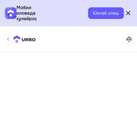
Мобил
иловада
Юклаб олиш
қулайроқ