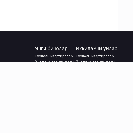
Янги бинолар
Иккиламчи уйлар
1 хонали квартиралар
1 хонали квартиралар
2 хонали квартиралар
2 хонали квартиралар
3 хонали квартиралар
3 хонали квартиралар
Метрога яқин
Тамирланган
Кредит режаси мавжуд
Метрога яқин
Ипотека
лар
Валютани танланг
:
сўм
й.е.
Тилни танланг
: