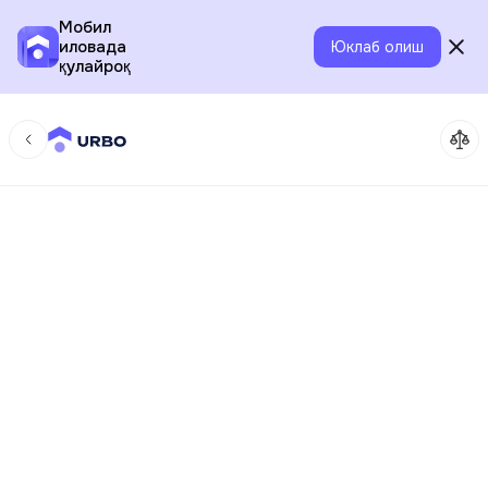
Мобил
иловада
Юклаб олиш
қулайроқ