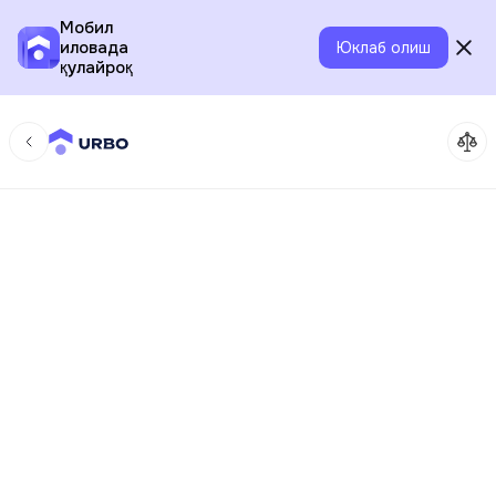
Мобил
иловада
Юклаб олиш
қулайроқ