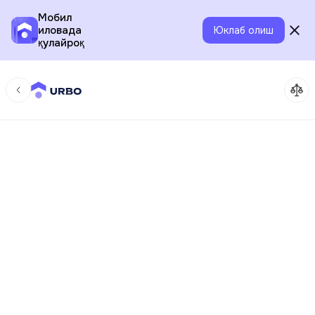
Мобил
иловада
Юклаб олиш
қулайроқ