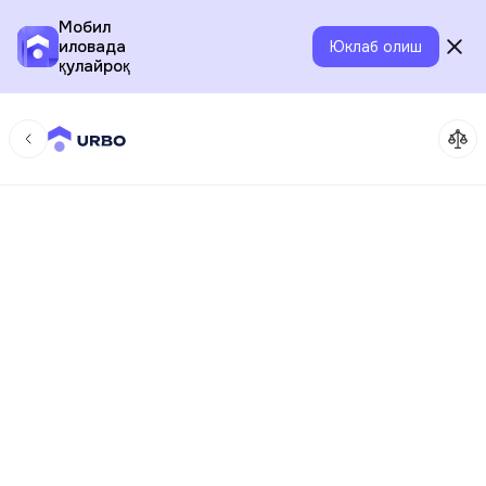
Мобил
иловада
Юклаб олиш
қулайроқ