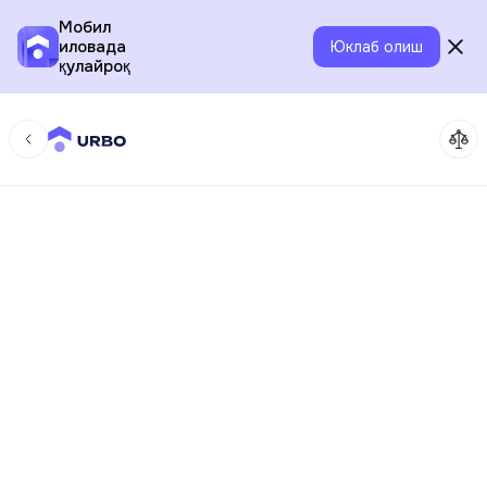
Мобил
иловада
Юклаб олиш
қулайроқ