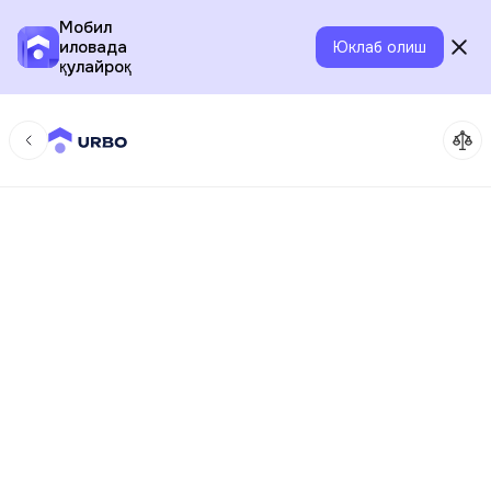
Мобил
иловада
Юклаб олиш
қулайроқ